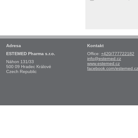
Adresa
Kontakt
ESTEMED Pharma s.r.o.
Office:
+420/777722182
info@estemed.cz
Náhon 131/33
www.estemed.cz
500 09 Hradec Králové
facebook.com/estemed.c
Czech Republic