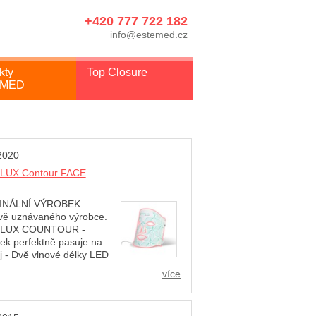
+420 777 722 182
info@estemed.cz
kty
Top Closure
EMED
2020
LUX Contour FACE
INÁLNÍ VÝROBEK
vě uznávaného výrobce.
LUX COUNTOUR -
ek perfektně pasuje na
ej - Dvě vlnové délky LED
a - červené (633nm) a infračervené
více
m) - pracují v jedné léčebné relaci, pro
ající efekt omlazení prokázaných
ch délek. - je prvním flexibilním