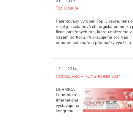
21.1.2019
synoviální tekutiny, působí ochranně na
klouby a napomáhá zlepšení funkce klou
Top Closure
snížení příznaků bolesti. EASYAL působí
pouze v kloubu, do kterého je aplikován.
Patentovaný výrobek Top Closure, tensi
relief je zcela nová chirurgická pomůcka 
fixaci otevřených ran, kterou naleznete v
našem portfoliu. Připravujeme pro Vás
odborné semináře a přednášky využití a
aplikace Top Closure, TSR. Špičkové
inovativní zařízení s mimořádnými výsle
pro usnadnění komplikovaných zákroků.
Oblast použití: Obecná chirurgie, plastic
12.11.2014
chirurgie, kardiochirurgie, ortopedie,
Emergency, veterinární medicína a mno
COSMOPROF HONG KONG 2014
dalších odvětví. Výrobek IVT medical, Izr
DERMICA
Laboratoires
International
vystavuje na
kongresu
dermatologie, který se koná ve dnech 12
14.112014 v Hong Kongu.