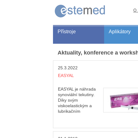
O 
Přístroje
Aplikátory
Aktuality, konference a works
25.3.2022
EASYAL
EASYAL je náhrada
synoviální tekutiny.
Díky svým
viskoelastickým a
lubrikačním
vlastnostem podporuje obnovení reologi
podmínek kloubů změněných při
degenerativních nebo posttraumatických
stavech. Přípravek zlepšuje vlastnosti