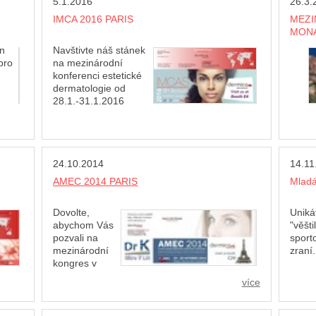
5.1.2016
26.3.
studiemi OMNILUX. - Je prvním flexibilním
zaříz
bů a
zařízením, u kterého je klinicky prokázáno, že
dodáv
IMCA 2016 PARIS
MEZI
absorbuje správné vlnové délky a energii pro
podpo
MON
podporu celkového zdraví kůže. - 100%
on
Navštivte náš stánek
funkčnost a vysoká kvalita provedení. -
pro
na mezinárodní
Originální výrobek, Omnilux, U.S.A.
konferenci estetické
dermatologie od
28.1.-31.1.2016
Vážen
dky
navšt
mezin
ká
Monak
24.10.2014
14.11
ho
AMEC 2014 PARIS
Mladá
ael
Dovolte,
Unikát
abychom Vás
"věšti
pozvali na
sport
mezinárodní
zraní.
kongres v
-
Paříži AMEC 2014.
více