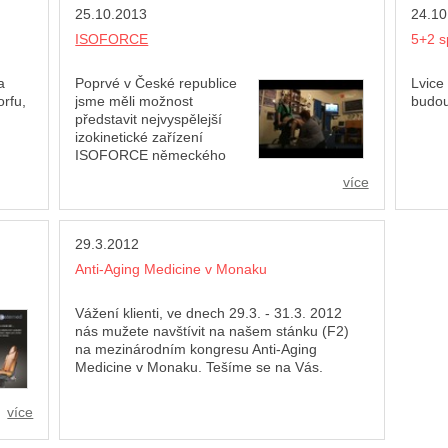
25.10.2013
24.10
ISOFORCE
5+2 s
a
Poprvé v České republice
Lvice
rfu,
jsme měli možnost
budou
představit nejvyspělejší
izokinetické zařízení
ISOFORCE německého
výrobce TUR, který jsme vyzkoušeli
více
25.10.2013 s prvoligovými basketbalovými
hráčkami (Lvice TJ Sokol) s poděkováním
Mgr. Miroslavu Volejníkovi (President of
29.3.2012
Basketball Club TJ Sokol Hradec Králové).
Anti-Aging Medicine v Monaku
Vážení klienti, ve dnech 29.3. - 31.3. 2012
nás mužete navštívit na našem stánku (F2)
na mezinárodním kongresu Anti-Aging
Medicine v Monaku. Tešíme se na Vás.
více