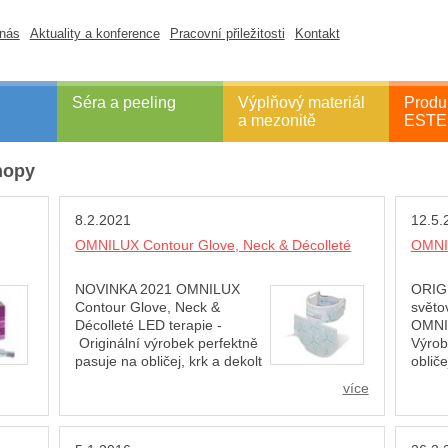
nás
Aktuality a konference
Pracovní přiležitosti
Kontakt
Séra a peeling
Výplňový materiál
Produ
a mezonitě
EST
hopy
8.2.2021
12.5.
OMNILUX Contour Glove, Neck & Décolleté
OMNI
NOVINKA 2021 OMNILUX
ORIG
Contour Glove, Neck &
světo
Décolleté LED terapie -
OMNI
Originální výrobek perfektně
Výrob
pasuje na obličej, krk a dekolt
oblič
ckých
nebo hřbety rukou. - Dvě vlnové délky LED
světl
více
světla: červené (633nm) a (830nm) pracují v
(830n
jedné relaci, pro vynikající efekt omlazení
vynik
prokázaných vlnových délek klinickými
vlnový