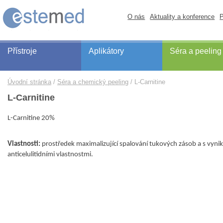
O nás
Aktuality a konference
P
Přístroje
Aplikátory
Séra a peeling
Úvodní stránka
Séra a chemický peeling
L-Carnitine
L-Carnitine
L
-C
arnitine
20
%
Vlastnosti
:
prostředek maximalizující spalování tukových zásob a s vynik
anticelulitidními vlastnostmi.