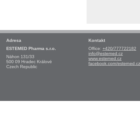
Adresa
Kontakt
ESTEMED Pharma s.r.o.
Office:
+420/777722182
info@estemed.cz
Náhon 131/33
www.estemed.cz
500 09 Hradec Králové
facebook.com/estemed.c
Czech Republic