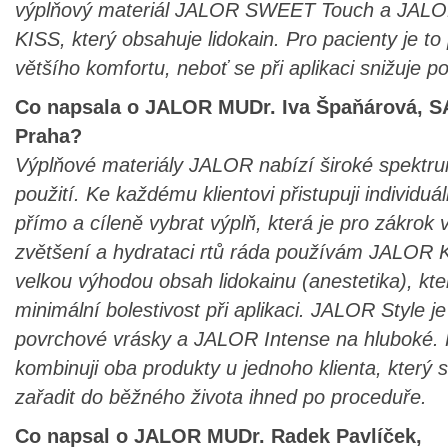
výplňový materiál JALOR SWEET Touch a JAL
KISS, který obsahuje lidokain. Pro pacienty je to
většího komfortu, neboť se při aplikaci snižuje poc
Co napsala o JALOR MUDr. Iva Špaňárová,
Praha?
Výplňové materiály JALOR nabízí široké spektr
použití. Ke každému klientovi přistupuji individuál
přímo a cíleně vybrat výplň, která je pro zákrok
zvětšení a hydrataci rtů ráda používám JALOR K
velkou výhodou obsah lidokainu (anestetika), kter
minimální bolestivost při aplikaci. JALOR Style j
povrchové vrásky a JALOR Intense na hluboké.
kombinuji oba produkty u jednoho klienta, který
zařadit do běžného života ihned po proceduře.
Co napsal o JALOR MUDr. Radek Pavlíček,