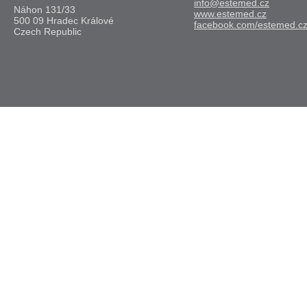
info@estemed.cz
Náhon 131/33
www.estemed.cz
500 09 Hradec Králové
facebook.com/estemed.c
Czech Republic