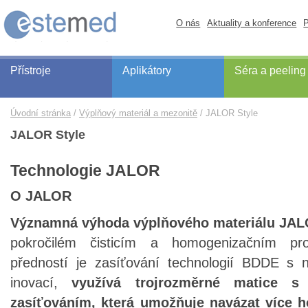
O nás
Aktuality a konference
P
Přístroje
Aplikátory
Séra a peeling
Úvodní stránka
Výplňový materiál a mezonitě
JALOR Style
JALOR Style
Technologie JALOR
O JALOR
Významná výhoda výplňového materiálu JA
pokročilém čisticím a homogenizačním pro
předností je zasíťování technologií BDDE s ne
inovací,
využívá trojrozměrné matice s 
zasíťováním, která umožňuje navázat více