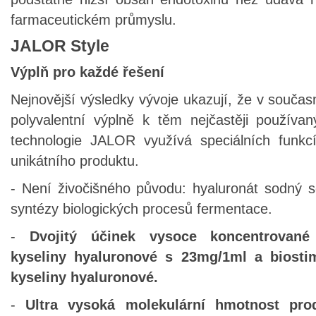
farmaceutickém průmyslu.
JALOR Style
Výplň pro každé řešení
Nejnovější výsledky vývoje ukazují, že v součas
polyvalentní výplně k těm nejčastěji používa
technologie JALOR využívá speciálních funkcí
unikátního produktu.
- Není živočišného původu: hyaluronát sodný 
syntézy biologických procesů fermentace.
-
Dvojitý účinek vysoce koncentrované
kyseliny hyaluronové s 23mg/1ml a biosti
kyseliny hyaluronové.
-
Ultra vysoká molekulární hmotnost prod