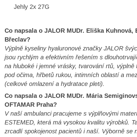
Jehly 2x 27G
Co napsala o JALOR MUDr. Eliška Kuhnová, 
Břeclav?
Výplně kyseliny hyaluronové značky JALOR švýca
jsou rychlým a efektivním řešením s dlouhotrvaj
na hluboké i jemné vrásky, tvarování rtů, výplně 
pod očima, hřbetů rukou, intimních oblastí a mez
(celkové omlazení a hydratace pleti).
Co napsala o JALOR MUDr. Mária Semiginov
OFTAMAR Praha?
V naší ambulanci pracujeme s výplňovými materi
ESTEMED, která má vysokou kvalitu výrobků. Tat
zrcadlí spokojenost pacientů i naší. Výborně se 