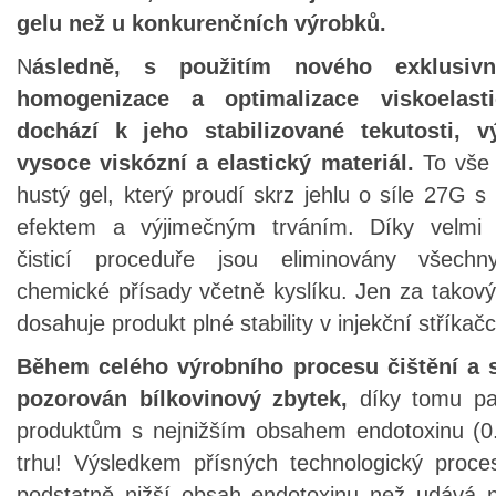
gelu než u konkurenčních výrobků.
N
ásledně, s použitím nového exklusivn
homogenizace a optimalizace viskoelast
dochází k jeho stabilizované tekutosti, 
vysoce viskózní a elastický materiál.
To vše 
hustý gel, který proudí skrz jehlu o síle 27G 
efektem a výjimečným trváním. Díky velmi s
čisticí proceduře jsou eliminovány všech
chemické přísady včetně kyslíku. Jen za tako
dosahuje produkt plné stability v injekční stříkač
Během celého výrobního procesu čištění a st
pozorován bílkovinový zbytek,
díky tomu pa
produktům s nejnižším obsahem endotoxinu (0
trhu! Výsledkem přísných technologický proc
podstatně nižší obsah endotoxinu než udává