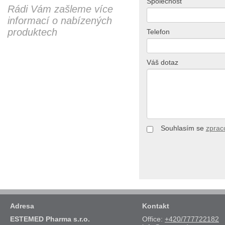
Společnost
Rádi Vám zašleme více
informací o nabízených
produktech
Telefon
Váš dotaz
Souhlasím se
zprac
Adresa
Kontakt
ESTEMED Pharma s.r.o.
Office:
+420/777722182