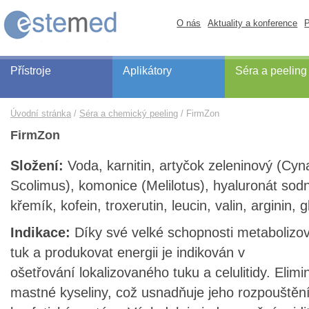
O nás
Aktuality a konference
P
Přístroje
Aplikátory
Séra a peeling
Úvodní stránka
Séra a chemický peeling
FirmZon
FirmZon
Složení:
Voda, karnitin, artyčok zeleninový (Cyn
Scolimus), komonice (Melilotus), hyaluronát sod
křemík, kofein, troxerutin, leucin, valin, arginin, 
Indikace:
Díky své velké schopnosti metabolizov
tuk a produkovat energii je indikován v
ošetřování lokalizovaného tuku a celulitidy. Elimi
mastné kyseliny, což usnadňuje jeho rozpouštěn