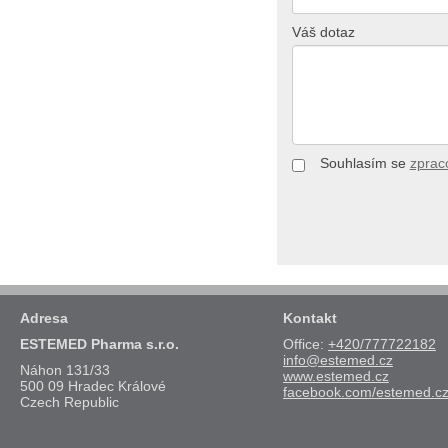
Váš dotaz
Souhlasím se
zprac
Adresa
Kontakt
ESTEMED Pharma s.r.o.
Office:
+420/777722182
info@estemed.cz
Náhon 131/33
www.estemed.cz
500 09 Hradec Králové
facebook.com/estemed.c
Czech Republic